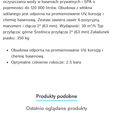
oczyszczania wody w basenach prywatnych i SPA o
pojemności do 120 000 litrów. Obudowa z włókna
szklanego jest odporna na promieniowanie UV, korozję i
chemię basenową. Zestaw zawiera zawór 6-pozycyjny,
manometr i złącza 2" (63 mm). Wydajność: 30 m³/h Typ
przyłącza: górne Średnica przyłącza 2" (63 mm) Załadunek
piasku: 350 kg
Obudowa odporna na promieniowanie UV, korozję i
chemię basenową
Optymalne ciśnienie robocze: 2.5 bara
Produkty
Produkty podobne
Pomiń karuzelę produktów
o
Produkty
Ostatnio oglądane produkty
statusie: