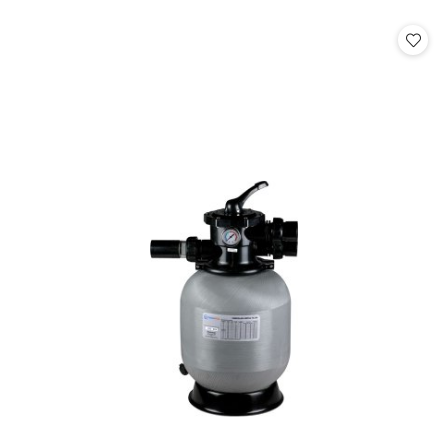
o
statusie: