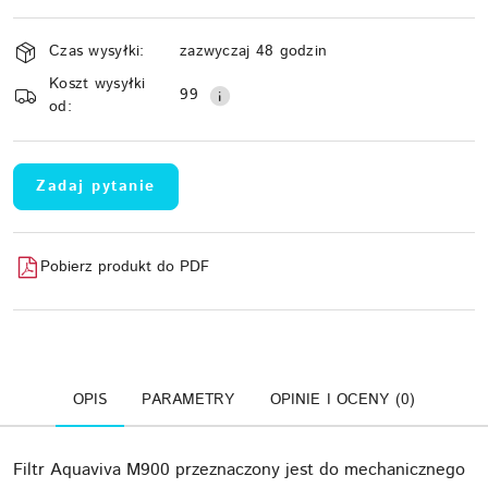
Dostępność
Czas wysyłki:
zazwyczaj 48 godzin
i
Koszt wysyłki
Wyślij
dostawa
99
od:
Zadaj pytanie
Pobierz produkt do PDF
OPIS
PARAMETRY
OPINIE I OCENY (0)
Filtr Aquaviva M900 przeznaczony jest do mechanicznego