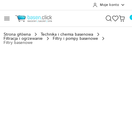
Moje konto
Przejdź do treści głównej
Przejdź do wyszukiwarki
Przejdź do moje konto
Przejdź do menu głównego
Przejdź do opisu produktu
Przejdź do stopki
Strona główna
Technika i chemia basenowa
Filtracja i ogrzewanie
Filtry i pompy basenowe
Filtry basenowe