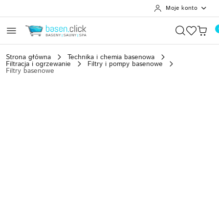
Moje konto
Przejdź do treści głównej
Przejdź do wyszukiwarki
Przejdź do moje konto
Przejdź do menu głównego
Przejdź do opisu produktu
Przejdź do stopki
Strona główna
Technika i chemia basenowa
Filtracja i ogrzewanie
Filtry i pompy basenowe
Filtry basenowe