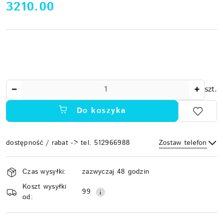
cena:
3210.00
Ilość
szt.
Do koszyka
dostępność / rabat -> tel. 512966988
Zostaw telefon
Dostępność
Czas wysyłki:
zazwyczaj 48 godzin
i
Koszt wysyłki
Wyślij
dostawa
99
od: