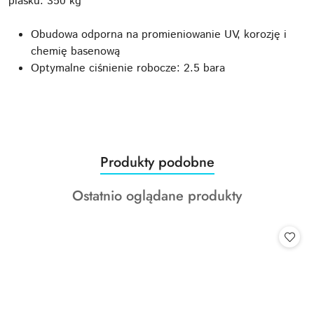
piasku: 350 kg
Obudowa odporna na promieniowanie UV, korozję i
chemię basenową
Optymalne ciśnienie robocze: 2.5 bara
Produkty
Produkty podobne
Pomiń karuzelę produktów
o
Produkty
Ostatnio oglądane produkty
statusie:
o
statusie: