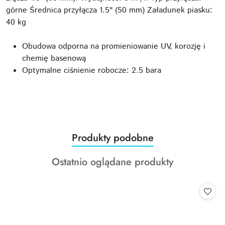
górne Średnica przyłącza 1.5" (50 mm) Załadunek piasku:
40 kg
Obudowa odporna na promieniowanie UV, korozję i
chemię basenową
Optymalne ciśnienie robocze: 2.5 bara
Produkty
Produkty podobne
Pomiń karuzelę produktów
o
Produkty
Ostatnio oglądane produkty
statusie:
o
statusie: