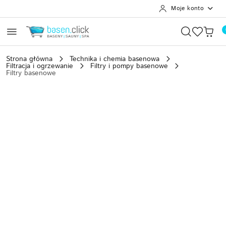
Moje konto
Przejdź do treści głównej
Przejdź do wyszukiwarki
Przejdź do moje konto
Przejdź do menu głównego
Przejdź do opisu produktu
Przejdź do stopki
Strona główna
Technika i chemia basenowa
Filtracja i ogrzewanie
Filtry i pompy basenowe
Filtry basenowe