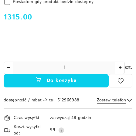
Powiadom gdy produkt będzie dostępny
cena:
1315.00
Ilość
szt.
Do koszyka
dostępność / rabat -> tel. 512966988
Zostaw telefon
Dostępność
Czas wysyłki:
zazwyczaj 48 godzin
i
Koszt wysyłki
Wyślij
dostawa
99
od: