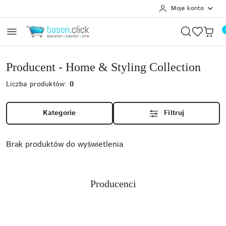
Moje konto
Przejdź do treści głównej
Przejdź do wyszukiwarki
Przejdź do moje konto
Przejdź do menu głównego
Przejdź do stopki
Producent - Home & Styling Collection
Liczba produktów:
0
Kategorie
Filtruj
Brak produktów do wyświetlenia
Producenci
Pomiń karuzelę producentów