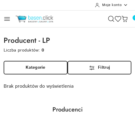
Moje konto
Przejdź do treści głównej
Przejdź do wyszukiwarki
Przejdź do moje konto
Przejdź do menu głównego
Przejdź do stopki
Producent - LP
Liczba produktów:
0
Kategorie
Filtruj
Brak produktów do wyświetlenia
Producenci
Pomiń karuzelę producentów