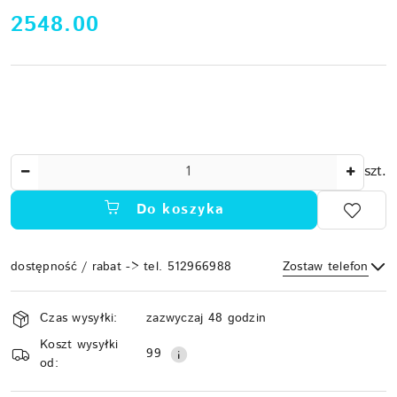
cena:
2548.00
Ilość
szt.
Do koszyka
dostępność / rabat -> tel. 512966988
Zostaw telefon
Dostępność
Czas wysyłki:
zazwyczaj 48 godzin
i
Koszt wysyłki
Wyślij
dostawa
99
od: