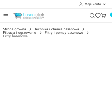
Moje konto
Przejdź do treści głównej
Przejdź do wyszukiwarki
Przejdź do moje konto
Przejdź do menu głównego
Przejdź do opisu produktu
Przejdź do stopki
Strona główna
Technika i chemia basenowa
Filtracja i ogrzewanie
Filtry i pompy basenowe
Filtry basenowe