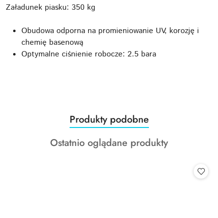
Załadunek piasku: 350 kg
Obudowa odporna na promieniowanie UV, korozję i
chemię basenową
Optymalne ciśnienie robocze: 2.5 bara
Produkty
Produkty podobne
Pomiń karuzelę produktów
o
Produkty
Ostatnio oglądane produkty
statusie:
o
statusie: